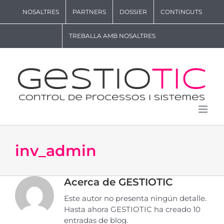
Skip
NOSALTRES
PARTNERS
DOSSIER
CONTINGUTS
to
content
TREBALLA AMB NOSALTRES
inv_admin
Acerca de
GESTIOTIC
Este autor no presenta ningún detalle.
Hasta ahora GESTIOTIC ha creado 10
entradas de blog.